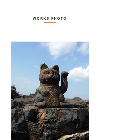
WORKS PHOTO