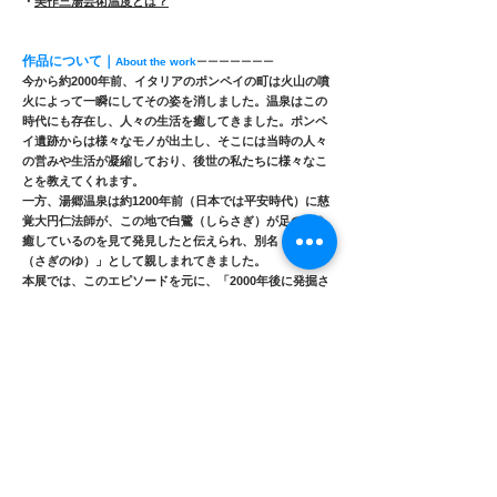
・
美作三湯芸術温度とは？
作品について｜
About the work
ーーーーーーー
今から約2000年前、イタリアのポンペイの町は火山の噴
火によって一瞬にしてその姿を消しました。温泉はこの
時代にも存在し、人々の生活を癒してきました。ポンペ
イ遺跡からは様々なモノが出土し、そこには当時の人々
の営みや生活が凝縮しており、後世の私たちに様々なこ
とを教えてくれます。
一方、湯郷温泉は約1200年前（日本では平安時代）に慈
覚大円仁法師が、この地で白鷺（しらさぎ）が足の傷を
癒しているのを見て発見したと伝えられ、別名「鷺の湯
（さぎのゆ）」として親しまれてきました。
本展では、このエピソードを元に、「2000年後に発掘さ
れた湯郷温泉遺跡」をテーマに、この旅館を「41世紀の
湯郷温泉ミュージアム」と想定しました。正面の壁面を
「41世紀の発掘現場」とし、その周辺やガラスケースの
中には、この遺跡から出土した品々を展示しています。
About 2,000 years ago, the town of Pompeii in Italy was
instantly destroyed by a volcanic eruption. Hot springs
existed even in those days and provided healing for people's
lives. Various artifacts have been excavated from the ruins of
Pompeii, offering a glimpse into the lives and activities of the
people of that time and teaching us many things.
On the other hand, Yugō Onsen is said to have been