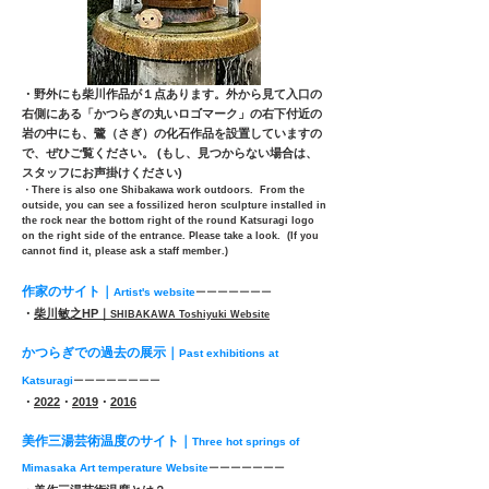
・野外にも柴川作品が１点あります。
外から見て入口の
右側にある「かつらぎの丸いロゴマーク」の右下付近の
岩の中にも、鷺（さぎ）の化石作品を設置していますの
で、ぜひご覧ください。
(もし、見つからない場合は、
スタッフにお声掛けください)
・There is also one Shibakawa work outdoors. From the
outside, you can see a fossilized heron sculpture installed in
the rock near the bottom right of the round Katsuragi logo
on the right side of the entrance. Please take a look. (If you
cannot find it, please ask a staff member.)
作家のサイト｜
Artist's website
ーーーーーーー
・
柴川敏之HP｜
SHIBAKAWA Toshiyuki Website
かつらぎでの過去の展示｜
Past exhibitions at
Katsuragi
ーーーーーーーー
・
2022
・
2019
・
2016
美作三湯芸術温度のサイト｜
Three hot springs of
Mimasaka Art temperature Website
ーーーーーーー