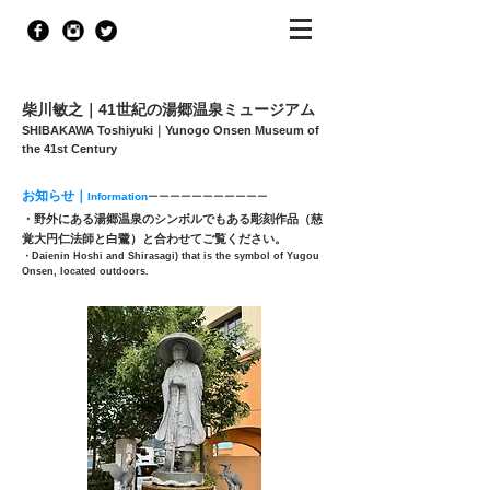
柴川敏之｜41世紀の湯郷温泉ミュージアム
SHIBAKAWA Toshiyuki｜Yunogo Onsen Museum of
the 41st Century
お知らせ｜
Information
ーーーーーーーーーーー
・野外にある湯郷温泉のシンボルでもある彫刻作品（
慈
覚大円仁法師と白鷺
）と合わせてご覧ください。
​​・Daienin Hoshi and Shirasagi) that is the symbol of Yugou
Onsen, located outdoors.