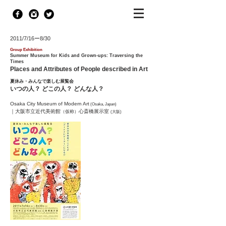
2011/7/16ー8/30
Group Exhibition
Summer Museum for Kids and Grown-ups: Traversing the
Times
Places and Attributes of People described in Art
夏休み・みんなで楽しむ展覧会
いつの人？ どこの人？ どんな人？
Osaka City Museum of Modern Art
(Osaka, Japan)
｜大阪市立近代美術館
心斎橋展示室
（仮称）
(大阪)