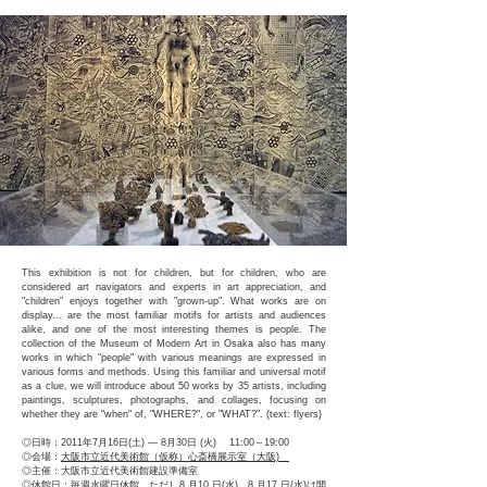
This exhibition is not for children, but for children, who are
considered art navigators and experts in art appreciation, and
"children" enjoys together with "grown-up". What works are on
display... are the most familiar motifs for artists and audiences
alike, and one of the most interesting themes is people. The
collection of the Museum of Modern Art in Osaka also has many
works in which "people" with various meanings are expressed in
various forms and methods. Using this familiar and universal motif
as a clue, we will introduce about 50 works by 35 artists, including
paintings, sculptures, photographs, and collages, focusing on
whether they are "when" of, "WHERE?", or "WHAT?". (text: flyers)
◎日時：2011年7月16日(土) ― 8月30日 (火) 11:00～19:00
◎会場：
大阪市立近代美術館（仮称）心斎橋展示室（大阪)
◎主催：大阪市立近代美術館建設準備室
◎休館日：毎週水曜日休館、ただし8 月10 日(水)、8 月17 日(水)は開