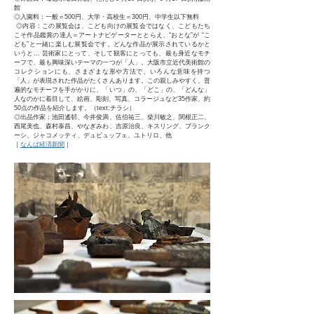
館
◎入園料：一般＝500円、大学・高校生＝300円、中学生以下無料
◎内容：この展覧会は、こども向けの展覧会ではなく、こどもたち
こそ作品鑑賞の達人＝アートナビゲーターととらえ、“おとな”が “こ
ども”と一緒に楽しむ展覧会です。どんな作品が展示されているかと
いうと... 芸術家にとって、そして観客にとっても、最も身近なモチ
ーフで、最も興味深いテーマの一つが「人」。大阪市立近代美術館の
コレクションにも、さまざまな形や方法で、いろんな意味を持つ
「人」が表現された作品がたくさんあります。この親しみやすく、普
遍的なモチーフを手がかりに、「いつ」の、「どこ」の、「どんな」
人なのかに着目して、絵画、彫刻、写真、コラージュなど35作家、約
50点の作品を紹介します。
（text:チラシ）
◎出品作家：池田遙邨、今井俊満、佐伯祐三、柴川敏之、関根正二、
西尾美也、森村泰昌、やなぎみわ、吉原治良、キスリング、ブランク
ーシ、ジャコメッティ、デュビュッフェ、ユトリロ、他
｜
なんば経済新聞
｜