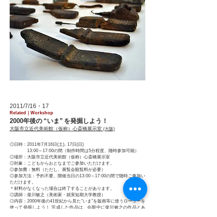
2011/7/16・17
Related｜
Workshop
2000年後
の
“いま
”
を発掘しよう！
大阪市立近代美術館
（仮称）
心斎橋展示室
(大阪)
◎日時：2011年7月16日(土), 17日(日)
13:00～17:00の間（制作時間は5分程度、随時参加可能）
◎場所：大阪市立近代美術館（仮称）心斎橋展示室
◎対象：こどもからおとなまでご参加いただけます。
◎参加費：無料（ただし、展覧会観覧料が必要）
◎参加方法：予約不要。開催当日の13:00～17:00の間で随時ご参加い
ただけます。
＊材料がなくなった場合は終了することがあります。
◎講師：柴川敏之（美術家・就実短期大学教授）
◎内容：2000年後の41世紀から見た“いま”を版画等に使うローラーを
使って発掘しよう！ 完成した作品は、会期中に柴川敏之の作品とあ
わせて展示します（作品を持ち帰ることはできません）。実際の制作