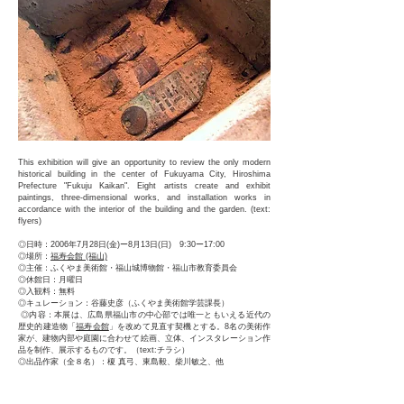
This exhibition will give an opportunity to review the only modern
historical building in the center of Fukuyama City, Hiroshima
Prefecture "Fukuju Kaikan". Eight artists create and exhibit
paintings, three-dimensional works, and installation works in
accordance with the interior of the building and the garden. (text:
flyers)
◎日時：2006年7月28日(金)ー8月13日(日) 9:30ー17:00
◎場所：
福寿会館 (福山)
◎主催：ふくやま美術館・福山城博物館・福山市教育委員会
◎休館日：月曜日
◎入観料：無料
◎キュレーション：谷藤史彦（ふくやま美術館学芸課長）
◎内容：本展は、広島県福山市の中心部では唯一ともいえる近代の
歴史的建造物「
福寿会館
」を改めて見直す契機とする。8名の美術作
家が、建物内部や庭園に合わせて絵画、立体、インスタレーション作
品を制作、展示するものです。
（text:チラシ）
◎出品作家（全８名）：榎 真弓、東島毅、柴川敏之、他