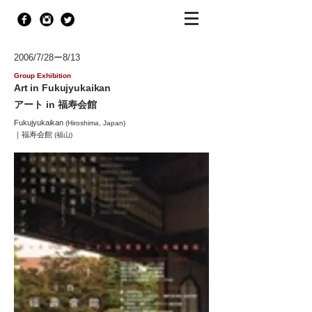
2006/7/28ー8/13
Group Exhibition
Art in Fukujyukaikan
アート in 福寿会館
Fukujyukaikan
(Hiroshima, Japan)
｜
福寿会館
(福山)