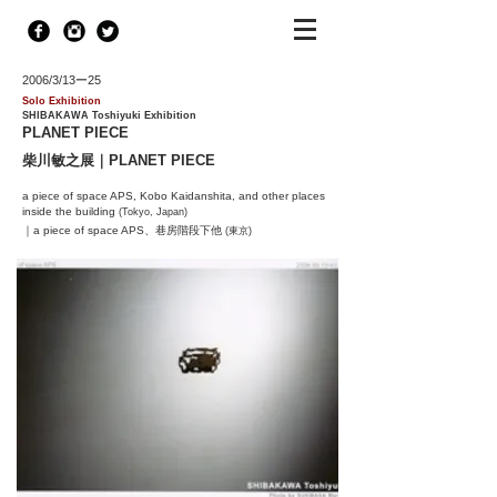
2006/3/13ー25
Solo Exhibition
SHIBAKAWA Toshiyuki Exhibition
PLANET PIECE
柴川敏之展｜PLANET PIECE
a piece of space APS
, Kobo Kaidanshita, and other places
inside the building
(Tokyo, Japan)
｜a piece of space APS、巷房階段下他
(東京)
｜