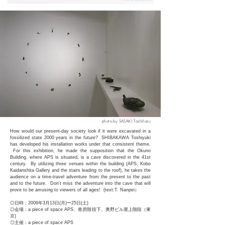
photo by SASAKI Toshiharu
How would our present-day society look if it were excavated in a
fossilized state 2000 years in the future? SHIBAKAWA Toshiyuki
has developed his installation works under that consistent theme.
For this exhibition, he made the supposition that the Okuno
Building, where APS is situated, is a cave discovered in the 41st
century. By utilizing three venues within the building (APS, Kobo
Kaidanshita Gallery and the stairs leading to the roof), he takes the
audience on a time-travel adventure from the present to the past
and to the future. Don’t miss the adventure into the cave that will
prove to be amusing to viewers of all ages! (
text:
T. Nanpei）
◎日時：2006年3月13日(月)ー25日(土)
◎会場：a piece of space APS、巷房階段下、奥野ビル屋上階段（東
京)
◎主催：a piece of space APS