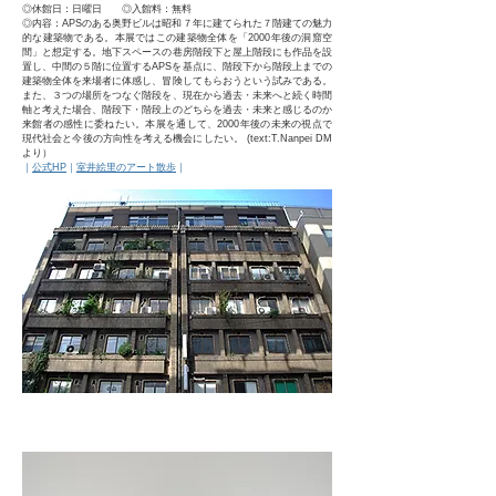
◎休館日：日曜日 ◎入館料：無料
◎内容：APSのある奥野ビルは昭和７年に建てられた７階建ての魅力
的な建築物である。本展ではこの建築物全体を「2000年後の洞窟空
間」と想定する。地下スペースの巷房階段下と屋上階段にも作品を設
置し、中間の５階に位置するAPSを基点に、階段下から階段上までの
建築物全体を来場者に体感し、冒険してもらおうという試みである。
また、３つの場所をつなぐ階段を、現在から過去・未来へと続く時間
軸と考えた場合、階段下・階段上のどちらを過去・未来と感じるのか
来館者の感性に委ねたい。本展を通して、2000年後の未来の視点で
現代社会と今後の方向性を考える機会にしたい。 (
text:
T.Nanpei DM
より）
｜
公式HP
｜
室井絵里のアート散歩
｜