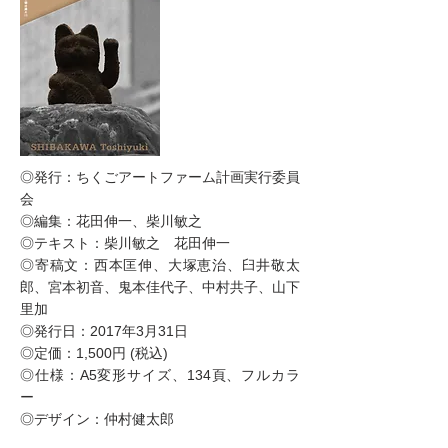
◎発行：ちくごアートファーム計画実行委員
会
◎編集：花田伸一、柴川敏之
◎テキスト：柴川敏之 花田伸一
◎寄稿文：西本匡伸、大塚恵治、臼井敬太
郎、宮本初音、鬼本佳代子、中村共子、山下
里加
◎発行日：2017年3月31日
◎定価：1,500円 (税込)
◎仕様：A5変形サイズ、134頁、フルカラ
ー
◎デザイン：仲村健太郎