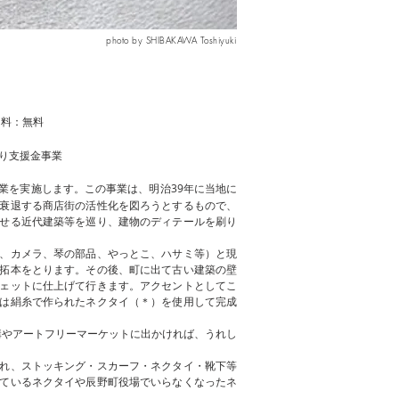
photo by SHIBAKAWA Toshiyuki
加料：無料
くり支援金事業
業を実施します。この事業は、明治39年に当地に
衰退する商店街の活性化を図ろうとするもので、
せる近代建築等を巡り、建物のディテールを刷り
、カメラ、琴の部品、やっとこ、ハサミ等）と現
拓本をとります。その後、町に出て古い建築の壁
ェットに仕上げて行きます。アクセントとしてこ
は絹糸で作られたネクタイ（＊）を使用して完成
す講やアートフリーマーケットに出かければ、うれし
れ、ストッキング・スカーフ・ネクタイ・靴下等
ているネクタイや辰野町役場でいらなくなったネ