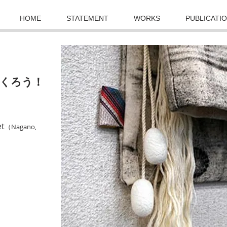
HOME
STATEMENT
WORKS
PUBLICATI
つくろう！
t​
（Nagano
,