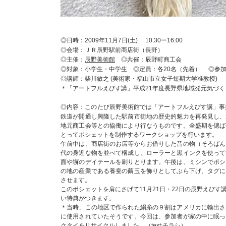
◎日時：2009年11月7日(土) 10:30ー16:00
◎会場：ＪＲ辰野駅前商店街（長野）
◎主催：
辰野美術館
◎共催：辰野町商工会
◎対象：小学生・中学生
◎定員：各20名（先着） ◎参
◎講師：柴川敏之 (美術家・福山市立女子短期大学准教授)
＊「アートフルえびす講」平成21年度長野県地域発元気づ
このたび辰野美術館では「アートフルえびす講」事
◎内容：
鉄道が開通し興隆した駅前市街地の歴史的魅力を再発見し、
地元商工会等との協働により行なうものです。全盛期を偲ば
とってポシェットを制作するワークショップを行います。
午前中は、商店街のお店等からお借りした昔の物（そろばん
代の身近な物を並べて構成し、ローラーと黒インクを使って
面や塀のデイテールを刷りとります。午後は、ミシンでポシ
の地の産業である養蚕の繭玉を飾りとしてぶら下げ、タグに
させます。
このポシェットを肩にさげて11月21日・22日の辰野えび
い特典がつきます。
＊当時、この地区で作られた絹糸の９割はアメリカに輸出さ
に使用されていたそうです。今回は、参加者が家の中に眠っ
クタイをリサイクルしました。
（text:チラシ）