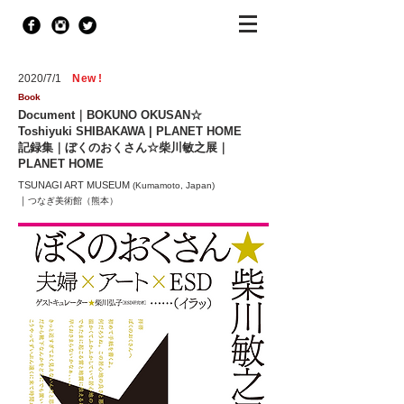
2020/7/1
Ne
w
!
Book
Document｜BOKUNO OKUSAN☆
Toshiyuki SHIBAKAWA | PLANET HOME
記録集｜ぼくのおくさん☆柴川敏之展｜
PLANET HOME
TSUNAGI ART MUSEUM
(Kumamoto, Japan)
｜
つなぎ美術館
（熊本）