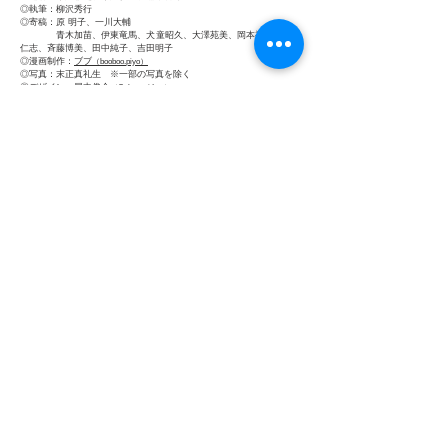
◎執筆：柳沢秀行
◎寄稿：原 明子、一川大輔
青木加苗、伊東竜馬、犬童昭久、大澤苑美、岡本裕子、河合
仁志、斉藤博美、田中純子、吉田明子
◎漫画制作：
ブブ
（booboo.piyo）
◎写真：末正真礼生 ※一部の写真を除く
◎デザイン：
尾中俊介
（Calamari Inc.）
◎校正：髙木 菫
◎印刷・製本：大村印刷株式会社
◎発行日：2020年7月1日
◎発行：つなぎ美術館
◎定価：1,600円 (税込)
◎仕様：A5変形サイズ、180頁、フルカラー
◎内容
：2018年に開催された「ぼくのおくさん☆柴川敏之展｜
PLANET HOME」展の記録集。本展及び本プロジェクトの全容を写
真とコメント・つぶやき（吹き出し）・漫画、充実のテキストを通し
て紹介します。冒頭の展示作品に寄り添う漫画は、人気インスタグラ
マーのブブによる本展のための書き下ろし４コマ漫画で、柴川家のエ
ピソードを描いています。また、日本のみならずフランス、インド、
南アフリカ共和国などから届いた130件の『夫婦の事件簿』を写真入
りで大公開！ テキストは、大原美術館学芸課長の柳沢秀行、ゲスト
キュレーターの柴川弘子、本展キュレーターの楠本智郎をはじめ、本
展を鑑賞し目撃した方々のエッセイと共に綴りました。
｜
イメージを見る（ダイジェスト）
｜
記録集紹介
｜
ドキュメント
｜
▶購入方法・お問い合わせ｜
こちら
｜
PLANET STUDIO 41