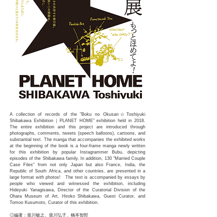
A collection of records of the "Boku no Okusan☆Toshiyuki
Shibakawa Exhibition｜PLANET HOME" exhibition held in 2018.
The entire exhibition and this project are introduced through
photographs, comments, tweets (speech balloons), cartoons, and
substantial text. The manga that accompanies the exhibited works
at the beginning of the book is a four-frame manga newly written
for this exhibition by popular Instagrammer Bubu, depicting
episodes of the Shibakawa family. In addition, 130 "Married Couple
Case Files" from not only Japan but also France, India, the
Republic of South Africa, and other countries, are presented in a
large format with photos! The text is accompanied by essays by
people who viewed and witnessed the exhibition, including
Hideyuki Yanagisawa, Director of the Curatorial Division of the
Ohara Museum of Art, Hiroko Shibakawa, Guest Curator, and
Tomoo Kusumoto, Curator of this exhibition.
◎編著：柴川敏之、柴川弘子、楠本智郎